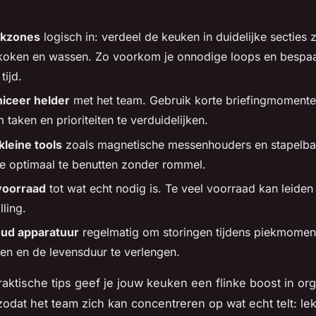
rkzones
logisch in: verdeel de keuken in duidelijke secties 
 koken en wassen. Zo voorkom je onnodige loops en bespaa
tijd.
ceer helder
met het team. Gebruik korte briefingmomente
 taken en prioriteiten te verduidelijken.
kleine tools
zoals magnetische messenhouders en stapelba
e optimaal te benutten zonder rommel.
voorraad
tot wat echt nodig is. Te veel voorraad kan leiden
lling.
ud apparatuur
regelmatig om storingen tijdens piekmomen
n en de levensduur te verlengen.
aktische tips geef je jouw keuken een flinke boost in org
, zodat het team zich kan concentreren op wat echt telt: le