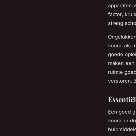
apparaten v
factor; kru
streng scho
Ongelukken
vooral als 
goede oplei
maken een g
ruimte goed
verstoren. Z
Essentië
Een goed ge
vooral in d
hulpmiddele