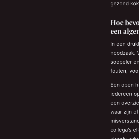
gezond kok
Hoe bevo
een alge
In een druk
noodzaak. 
soepeler en
fouten, voo
Een open h
iedereen op
een overzic
waar zijn o
misverstand
collega’s e
steeds vake