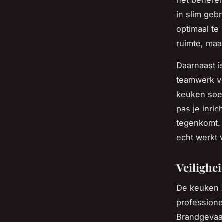
het beheren
in slim geb
optimaal te 
ruimte, maar
Daarnaast i
teamwerk v
keuken soep
pas je inri
tegenkomt. 
echt werkt 
Veilighei
De keuken i
professione
Brandgevaar