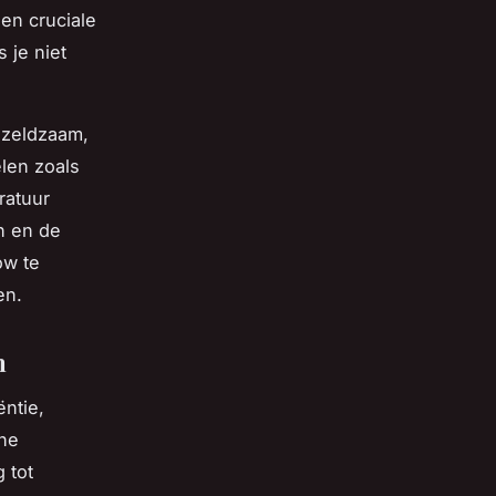
en cruciale
 je niet
 zeldzaam,
len zoals
ratuur
en en de
ow te
en.
n
ntie,
che
 tot