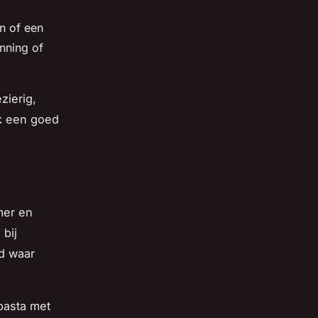
n of een
anning of
zierig,
k een goed
mer en
bij
jd waar
pasta met