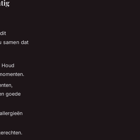
tig
dit
u samen dat
. Houd
 momenten.
enten,
een goede
allergieën
erechten.