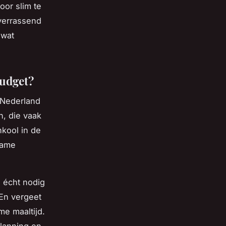
oor slim te
verrassend
 wat
budget?
 Nederland
, die vaak
kool in de
zame
e écht nodig
 En vergeet
me maaltijd.