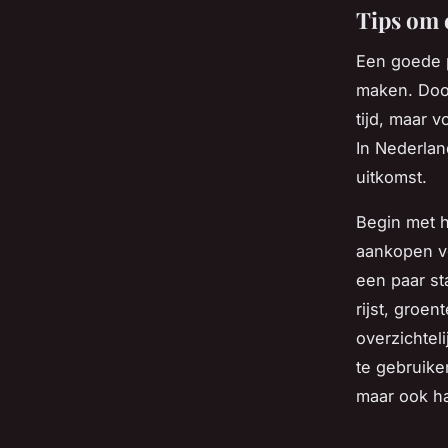
Tips om 
Een goede 
maken. Door
tijd, maar 
In Nederlan
uitkomst.
Begin met h
aankopen vo
een paar st
rijst, groen
overzichtel
te gebruike
maar ook ha