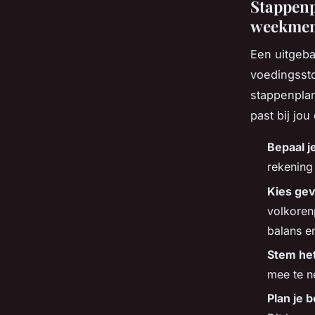
Stappenp
weekme
Een uitgeba
voedingssto
stappenplan
past bij jou
Bepaal j
rekening
Kies gev
volkoren
balans e
Stem het
mee te n
Plan je 