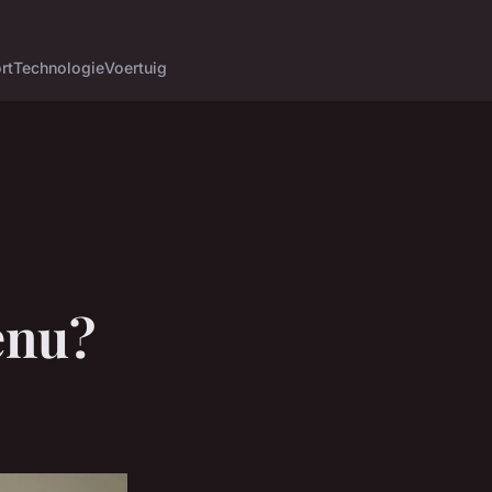
rt
Technologie
Voertuig
enu?