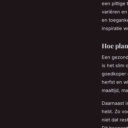
een pittige
variëren e
en toeganke
inspiratie w
Hoe plan
Een gezond 
is het slim
goedkoper e
herfst en w
maaltijd, m
Daarnaast i
hebt. Zo vo
niet dat re