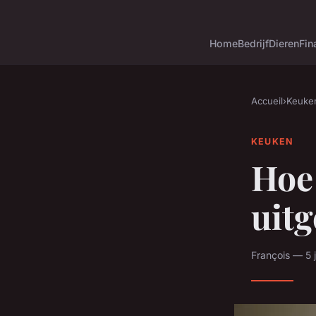
Home
Bedrijf
Dieren
Fin
Accueil
›
Keuke
KEUKEN
Hoe 
uit
François — 5 