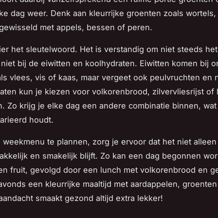
lke dag weer. Denk aan kleurrijke groenten zoals wortels,
fgewisseld met appels, bessen of peren.
hier het sleutelwoord. Het is verstandig om niet steeds het
niet bij de eiwitten en koolhydraten. Eiwitten komen bij o
ls vlees, vis of kaas, maar vergeet ook peulvruchten en n
aten kun je kiezen voor volkorenbrood, zilvervliesrijst of
. Zo krijg je elke dag een andere combinatie binnen, wat
arieerd houdt.
e weekmenu te plannen, zorg je ervoor dat het niet allee
kkelijk en smakelijk blijft. Zo kan een dag begonnen wo
n fruit, gevolgd door een lunch met volkorenbrood en g
 avonds een kleurrijke maaltijd met aardappelen, groenten
aandacht smaakt gezond altijd extra lekker!