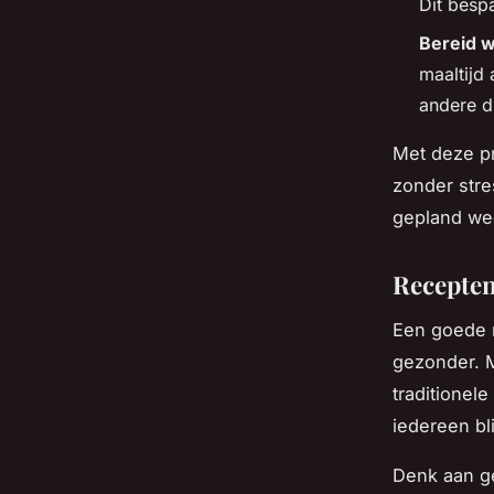
Dit bespa
Bereid w
maaltijd
andere d
Met deze pr
zonder str
gepland we
Recepten 
Een goede 
gezonder. M
traditionel
iedereen bli
Denk aan g