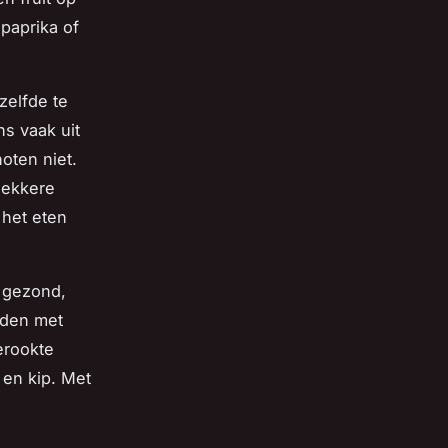
 paprika of
zelfde te
ns vaak uit
oten niet.
 lekkere
 het eten
n gezond,
rden met
erookte
 en kip. Met