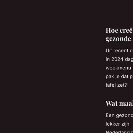
Hoe creë
gezonde l
Uit recent 
in 2024 dag
weekmenu h
pak je dat 
tafel zet?
Wat maak
Een gezond
lekker zijn
Nederland h