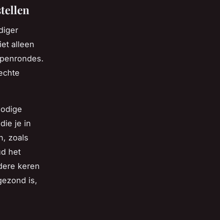
tellen
diger
et alleen
ppenrondes.
 echte
nodige
ie je in
n, zoals
ud het
rdere keren
gezond is,