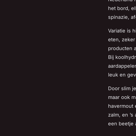
het bord, e
spinazie, a
Variatie is 
eten, zeker 
producten a
Bij koolhydr
aardappelen
leuk en gev
Door slim j
maar ook ma
havermout e
zalm, en ’s
een beetje 