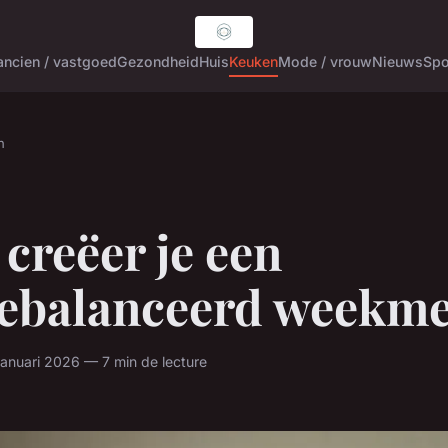
ancien / vastgoed
Gezondheid
Huis
Keuken
Mode / vrouw
Nieuws
Spo
n
creëer je een
gebalanceerd weekm
januari 2026 — 7 min de lecture