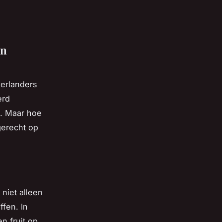
en
derlanders
erd
. Maar hoe
gerecht op
niet alleen
fen. In
n fruit op