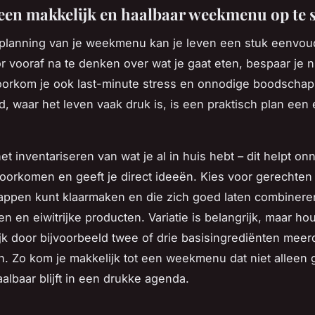
een makkelijk en haalbaar weekmenu op te s
planning van je weekmenu kan je leven een stuk eenvou
 vooraf na te denken over wat je gaat eten, bespaar je ni
voorkom je ook last-minute stress en onnodige boodscha
d, waar het leven vaak druk is, is een praktisch plan een
et inventariseren van wat je al in huis hebt – dit helpt on
orkomen en geeft je direct ideeën. Kies voor gerechten d
appen kunt klaarmaken en die zich goed laten combinere
ten en eiwitrijke producten. Variatie is belangrijk, maar ho
ijk door bijvoorbeeld twee of drie basisingrediënten mee
n. Zo kom je makkelijk tot een weekmenu dat niet alleen 
albaar blijft in een drukke agenda.